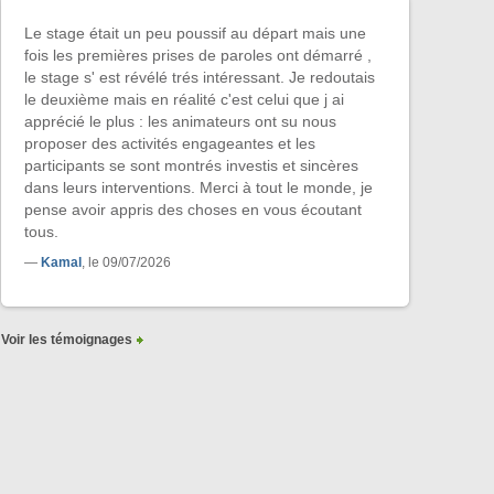
Août
175€
GENTILLY
(94)
21
Le stage était un peu poussif au départ mais une
fois les premières prises de paroles ont démarré ,
Août
219€
Epinay sur Seine
le stage s' est révélé trés intéressant. Je redoutais
(93)
24
le deuxième mais en réalité c'est celui que j ai
apprécié le plus : les animateurs ont su nous
Août
219€
Epinay sur Seine
(93)
26
proposer des activités engageantes et les
participants se sont montrés investis et sincères
SAVIGNY SUR ORGE
Août
180€
dans leurs interventions. Merci à tout le monde, je
27
(91)
pense avoir appris des choses en vous écoutant
tous.
Août
219€
Epinay sur Seine
(93)
31
—
Kamal
, le 09/07/2026
Sep
219€
Epinay sur Seine
(93)
02
Voir les témoignages
Sep
219€
Epinay sur Seine
(93)
04
Sep
160€
Poissy
(78)
04
Sep
229€
Lognes
(77)
04