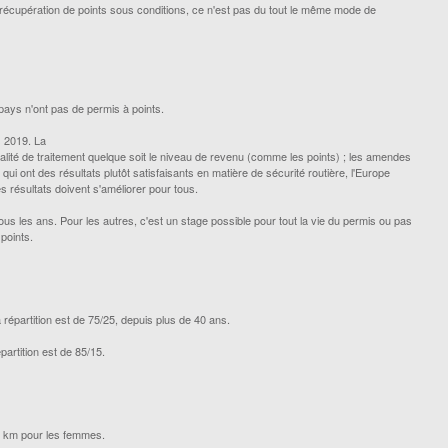
e récupération de points sous conditions, ce n'est pas du tout le même mode de
pays n'ont pas de permis à points.
s 2019. La
alité de traitement quelque soit le niveau de revenu (comme les points) ; les amendes
qui ont des résultats plutôt satisfaisants en matière de sécurité routière, l'Europe
es résultats doivent s'améliorer pour tous.
s les ans. Pour les autres, c'est un stage possible pour tout la vie du permis ou pas
points.
répartition est de 75/25, depuis plus de 40 ans.
partition est de 85/15.
00 km pour les femmes.