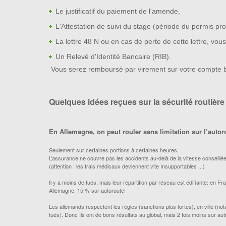
Le justificatif du paiement de l'amende,
L'Attestation de suivi du stage (période du permis pro
La lettre 48 N ou en cas de perte de cette lettre, vou
Un Relevé d'Identité Bancaire (RIB).
Vous serez remboursé par virement sur votre compte b
Quelques idées reçues sur la sécurité routièr
En Allemagne, on peut rouler sans limitation sur l’autoro
Seulement sur certaines portions à certaines heures.
L’assurance ne couvre pas les accidents au-delà de la vitesse conseill
(attention : les frais médicaux deviennent vite Insupportables ...)
Il y a moins de tués, mais leur répartition par réseau est édifiante: en F
Allemagne: 15 % sur autoroute!
Les allemands respectent les règles (sanctions plus fortes), en ville (n
tués). Donc Ils ont de bons résultats au global, mais 2 fois moins sur au