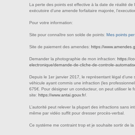
La perte des points est effective à la date de réalité de 
exécutoire d’une amende forfaitaire majorée, l’executi
Pour votre information:
Site pour connaître son solde de points:
Mes points per
Site de paiement des amendes:
https://www.amendes.gou
Demander la photographie de mon infraction:
https://c
electronique/demande-de-cliche-de-controle-automatis
Depuis le 1er janvier 2017, le représentant légal d’une 
véhicule ayant commis une infraction (les professionne
675€. Pour désigner un conducteur, on peut utiliser le f
site:
https://www.antai.gouv.fr/
.
L’autorité peut relever la plupart des infractions sans in
même par vidéo suffit pour dresser procès-verbal.
Ce système me contraint trop et je souhaite sortir de la