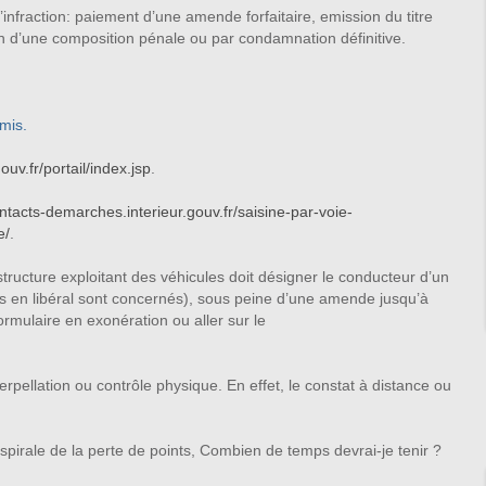
l’infraction: paiement d’une amende forfaitaire, emission du titre
on d’une composition pénale ou par condamnation définitive.
mis.
v.fr/portail/index.jsp
.
ontacts-demarches.interieur.gouv.fr/saisine-par-voie-
e/
.
structure exploitant des véhicules doit désigner le conducteur d’un
ls en libéral sont concernés), sous peine d’une amende jusqu’à
ormulaire en exonération ou aller sur le
terpellation ou contrôle physique. En effet, le constat à distance ou
 spirale de la perte de points, Combien de temps devrai-je tenir ?