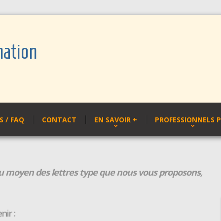
mation
 / FAQ
CONTACT
EN SAVOIR +
PROFESSIONNELS 
 moyen des lettres type que nous vous proposons,
nir :