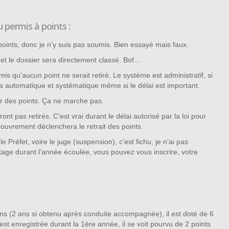
 permis à points :
s points, donc je n’y suis pas soumis. Bien essayé mais faux.
et le dossier sera directement classé. Bof…
is qu’aucun point ne serait retiré. Le système est administratif, si
l sera automatique et systématique même si le délai est important.
er des points. Ça ne marche pas.
nt pas retirés. C’est vrai durant le délai autorisé par la loi pour
ouvrement déclenchera le retrait des points.
 Préfet, voire le juge (suspension), c’est fichu, je n’ai pas
tage durant l’année écoulée, vous pouvez vous inscrire, votre
ns (2 ans si obtenu après conduite accompagnée), il est doté de 6
n’est enregistrée durant la 1ère année, il se voit pourvu de 2 points