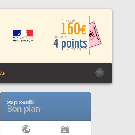
A partir de
160€
Récupérez
4 points
sur votre permis
PÀP
Stage conseillé
Bon plan