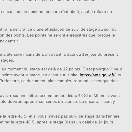
 ce cas, aucun point ne me sera réattribué, sauf à refaire un
ettra la délivrance d’une attestation de suivi de stage au soir du
ion des points. Les points ne seront enregistrés que lorsque le
incidents :
ge a été suivi moins de 1 an avant la date du 1er jour du présent
 stages.
de au moment du stage est déjà de 12 points. C'est pourquoi il peut
points avant le stage, en allant sur le site:
https://ants.gouv.fr/
, ou
Préfecture, ce document, plus complet, reprend l’historique des
s avez reçu une lettre recommandée dite « 48 SI ». Même si vous
r été délivrée après 2 semaines d’instance. Là encore, il peut y
é la lettre 48 SI et si vous n’avez pas suivi de stage dans l’année
tirer la lettre 48 SI après le stage (dans un délai de 14 jours