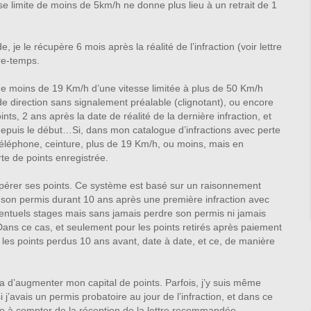
e limite de moins de 5km/h ne donne plus lieu à un retrait de 1
, je le récupère 6 mois après la réalité de l’infraction (voir lettre
tre-temps.
de moins de 19 Km/h d’une vitesse limitée à plus de 50 Km/h
 direction sans signalement préalable (clignotant), ou encore
s, 2 ans après la date de réalité de la dernière infraction, et
depuis le début…Si, dans mon catalogue d’infractions avec perte
, téléphone, ceinture, plus de 19 Km/h, ou moins, mais en
te de points enregistrée.
upérer ses points. Ce système est basé sur un raisonnement
r son permis durant 10 ans après une première infraction avec
éventuels stages mais sans jamais perdre son permis ni jamais
 Dans ce cas, et seulement pour les points retirés après paiement
r les points perdus 10 ans avant, date à date, et ce, de manière
ra d’augmenter mon capital de points. Parfois, j’y suis même
’avais un permis probatoire au jour de l’infraction, et dans ce
ge à compter de la réception de la lettre recommandée.