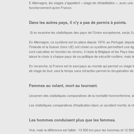
E Allemagne, les stages s'appellent « stage de réhabilitation », avec un
fonctionnement qu'en France.
Dans les autres pays, il n'y a pas de permis à points.
Si on examine les statistiques des pays de l'Union européenne, seuls 3 
En Allemagne, ce système est en place depuis 1974; au Portugal, depui
Finlande et la Suisse (hors UE) ont choisi un système permettant une ég
sont calculées en fonction du revenu. Il reste la Belgique et les Pays-bas 
laisse le choix à chaque pays de sa politique de sécurité routière, mais l
En revanche, la France est le seul pays au monde qui permet un stage tou
de stage du tout, seul le temps sans infraction permet la récupération de 
Femmes au volant, mort au tournant.
L’examen des statistiques comparatives de la mortalité homme/femme, la 
Les statistiques comparatives d'implication dans un accident mortel, la ré
Les hommes conduisent plus que les femmes.
Vrai, mais la différence est faible : 13 500 km pour les hommes et 12 5