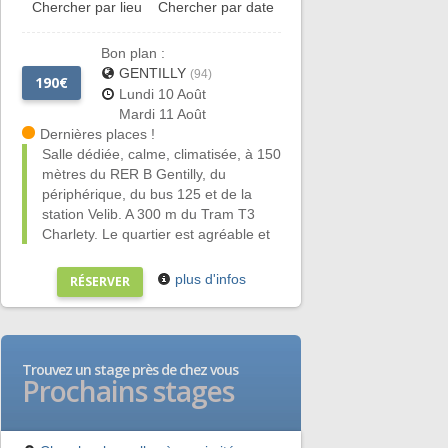
Chercher par lieu
Chercher par date
Bon plan :
GENTILLY
(94)
190€
Lundi 10 Août
Mardi 11 Août
Dernières places !
Salle dédiée, calme, climatisée, à 150
mètres du RER B Gentilly, du
périphérique, du bus 125 et de la
station Velib. A 300 m du Tram T3
Charlety. Le quartier est agréable et
on y trouve une supérette et des
boulangeries de qualité. Ici, pas
plus d'infos
RÉSERVER
d'achat groupé, pas de promotion
conditionnelle, des conditions claires,
un prix tout compris, un interlocuteur
identifié, disponible avant et après le
Trouvez un stage près de chez vous
stage. INUTILE DE PAYER PLUS!
Prochains stages
HORAIRES: 08H25-16H30, avec 1
pause déjeuner d'1 heure, et 2
pauses.