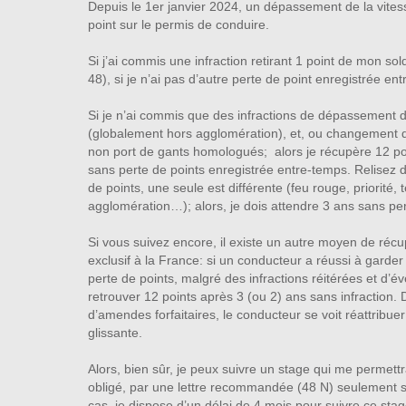
Depuis le 1er janvier 2024, un dépassement de la vitess
point sur le permis de conduire.
Si j’ai commis une infraction retirant 1 point de mon solde
48), si je n’ai pas d’autre perte de point enregistrée en
Si je n’ai commis que des infractions de dépassement 
(globalement hors agglomération), et, ou changement de
non port de gants homologués; alors je récupère 12 point
sans perte de points enregistrée entre-temps. Relisez 
de points, une seule est différente (feu rouge, priorité
agglomération…); alors, je dois attendre 3 ans sans per
Si vous suivez encore, il existe un autre moyen de réc
exclusif à la France: si un conducteur a réussi à garde
perte de points, malgré des infractions réitérées et d’
retrouver 12 points après 3 (ou 2) ans sans infraction.
d’amendes forfaitaires, le conducteur se voit réattribue
glissante.
Alors, bien sûr, je peux suivre un stage qui me permett
obligé, par une lettre recommandée (48 N) seulement si j
cas, je dispose d’un délai de 4 mois pour suivre ce sta