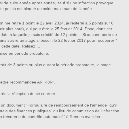
i de suite année après année, sauf si une infraction provoque
e de points est bloqué au solde maximum de l’année
 me retire 1 point le 22 avril 2014, je resterai à 5 points sur 6
voir plus haut), qui peut être le 25 février 2014. Donc, dans cet
 date à laquelle je suis crédité de 12 points… Si aucune perte de
ins suivre un stage si besoin le 22 février 2017 pour récupérer 4
à cette date. Relisez …
ise en période probatoire:
ait de 3 points ou plus durant la période probatoire, le stage
ne lettre recommandée AR "48N".
ès la réception de ce courrier.
ts un document "Formulaire de remboursement de l'amende" qu'il
tale des finances publiques" du lieu de commission de l'infraction
 "la trésorerie du contrôle automatisé" à Rennes avec les