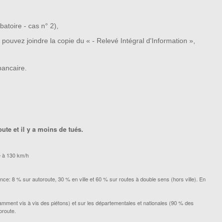
batoire - cas n° 2),
s pouvez joindre la copie du « - Relevé Intégral d'Information »,
ancaire.
e
ute et il y a moins de tués.
ée à 130 km/h
rance: 8 % sur autoroute, 30 % en ville et 60 % sur routes à double sens (hors ville). En
otamment vis à vis des piétons) et sur les départementales et nationales (90 % des
toroute.