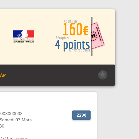
A partir de
160€
Récupérez
4 points
sur votre permis
PÀP
0003000033
229€
 Samedi 07 Mars
30
, 77185 Lognes