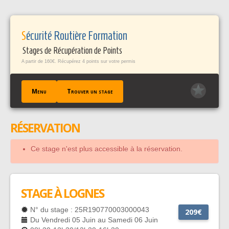
Panneau de gestion des cookies
Sécurité Routière Formation
Stages de Récupération de Points
A partir de 160€. Récupérez 4 points sur votre permis
Menu
Trouver un stage
RÉSERVATION
ACCUEIL
TROUVER UN STAGE
Ce stage n'est plus accessible à la réservation.
TÉMOIGNAGES / FAQ
CONTACT
EN SAVOIR +
STAGE À LOGNES
PROFESSIONNELS PÀP
N° du stage : 25R190770003000043
209€
Du Vendredi 05 Juin au Samedi 06 Juin