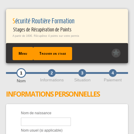
Panneau de gestion des cookies
Sécurité Routière Formation
Stages de Récupération de Points
A partir de 160€. Récupérez 4 points sur votre permis
Menu
Trouver un stage
1
2
3
4
ACCUEIL
Informations
Situation
Paiement
Nom
TROUVER UN STAGE
INFORMATIONS PERSONNELLES
TÉMOIGNAGES / FAQ
CONTACT
EN SAVOIR +
Nom de naissance
PROFESSIONNELS PÀP
Nom usuel (si applicable)