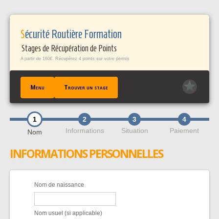
Panneau de gestion des cookies
Sécurité Routière Formation
Stages de Récupération de Points
A partir de 160€. Récupérez 4 points sur votre permis
Menu
Trouver un stage
1
2
3
4
ACCUEIL
Informations
Situation
Paiement
Nom
TROUVER UN STAGE
INFORMATIONS PERSONNELLES
TÉMOIGNAGES / FAQ
CONTACT
EN SAVOIR +
Nom de naissance
PROFESSIONNELS PÀP
Nom usuel (si applicable)