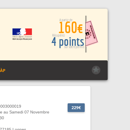
A partir de
160€
Récupérez
4 points
sur votre permis
PÀP
0003000019
229€
e au Samedi 07 Novembre
30
, 77185 Lognes