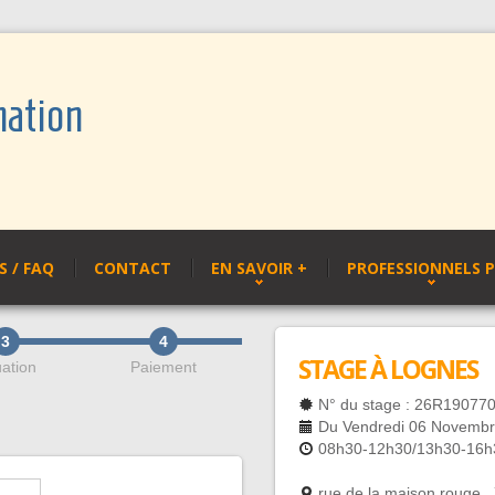
mation
 / FAQ
CONTACT
EN SAVOIR +
PROFESSIONNELS 
3
4
STAGE À LOGNES
uation
Paiement
N° du stage : 26R19077
Du Vendredi 06 Novembr
08h30-12h30/13h30-16h
rue de la maison rouge 